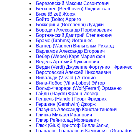
Березовский Максим Созонтович
Бетховен (Beethoven) Людвиг ван
Бизе (Bizet) Жорж
Бойто (Boito) Арриго
Боккерини (Boccherini) Луиджи
Бородин Александр Порфирьевич
Бортнянский Дмитрий Степанович
Брамс (Brahms) Иоганнес
Вагнер (Wagner) Вильгельм Рихард
Варламов Александр Егорович
Вебер (Weber) Карл Мария фон
Ведель Артёмий Лукьянович
Верди (Verdi) Джузеппе Фортунио Франче
Верстовский Алексей Николаевич
Вивальди (Vivaldi) Антонио
Вила-Лобос (Villa-Lobos) Эйтор
Вольф-Феррари (Wolf-Ferrari) Эрманно
Гайдн (Haydn) Франц Йозеф
Гендель (Handel) Георг Фридрих
Гершвин (Gershwin) Джорж
Глазунов Александр Константинович
Глинка Михаил Иванович
Глиэр Рейнгольд Морицевич
Глюк (Gluk) Кристоф Виллибальд
Гранадос, Гранадос-и-Кампинья (Granados