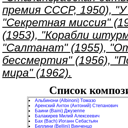
премия СССР, 1950), "У
"Секретная миссия" (1
(1953), "Корабли штур
"Салтанат" (1955), "От
бессмертия" (1956), "П
мира" (1962).
Список композ
Альбинони (Albinoni) Томазо
Аренский Антон (Антоний) Степанович
Баини (Baini) Джузеппе
Балакирев Милий Алексеевич
Бах (Bach) Иоганн Себастьян
Беллини (Bellini) Винченцо