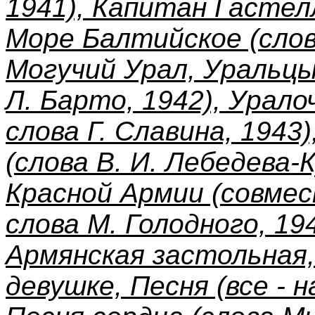
1941), Капитан Гастелл
Море Балтийское (слова
Могучий Урал, Уральцы
Л. Барто, 1942), Уралоч
слова Г. Славина, 1943
(слова В. И. Лебедева-К
Красной Армии (совмес
слова М. Голодного, 19
Армянская застольная,
девушке, Песня (все - н