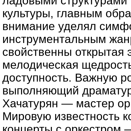
ладовыми структурами 
культуры, главным обр
внимание уделял симфо
инструментальным жан
свойственны открытая 
мелодическая щедрость
доступность. Важную ро
выполняющий драматур
Xачатурян — мастер ор
Мировую известность к
концерты с оркестром —