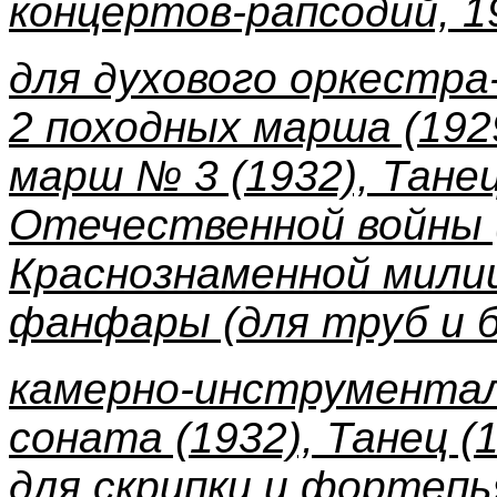
концертов-рапсодий, 1
для духового оркестра
2 походных марша (1929
марш № 3 (1932), Танец
Отечественной войны 
Краснознаменной милиц
фанфары (для труб и б
камерно-инструментал
соната (1932), Танец (
для скрипки и фортепь