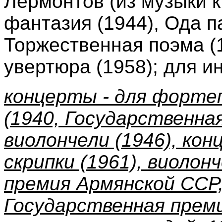
Лермонтов (из музыки к
фантазия (1944), Ода п
Торжественная поэма (
увертюра (1958); для и
концерты - для фортеп
(1940, Государственная
виолончели (1946), кон
скрипки (1961), виолон
премия Армянской ССР,
Государственная прем