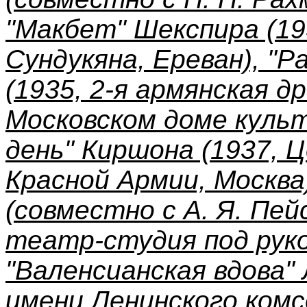
"Макбет" Шекспира (19
Сундукяна, Ереван), "Р
(1935, 2-я армянская 
Московском доме куль
день" Киршона (1937,
Красной Армии, Москва
(совместно с А. Я. Пей
театр-студия под руко
"Валенсианская вдова" 
имени Ленинского комс