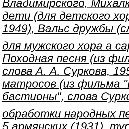
Владимирского, Михалк
дети (для детского хор
1949), Вальс дружбы (сл
для мужского хора а сар
Походная песня (из фи
cлова А. А. Суркова, 19
матросов (из фильма 
бастионы", слова Сурко
обработки народных п
5 армянских (1931), тур