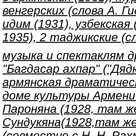
венгерских (слова А. Г
идим (1931), узбекская 
1935), 2 таджикские (сл
музыка и спектаклям 
"Багдасар ахпар" ("Дяд
армянская драматичес
доме культуры Армени
Пароняна (1928, там ж
Сундукяна(1928,там же
(совместно с Н. Н. Рах