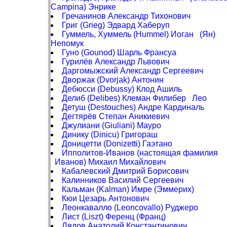
Campina) Энрике
Гречанинов Александр Тихонович
Григ (Grieg) Эдвард Хаберуп
Гуммель, Хуммель (Hummel) Иоган (Ян)
Непомук
Гуно (Gounod) Шарль Франсуа
Гурилёв Александр Львович
Даргомыжский Александр Сергеевич
Дворжак (Dvorjak) Антонин
Дебюсси (Debussy) Клод Ашиль
Делиб (Delibes) Клеман Филибер Лео
Детуш (Destouches) Андре Кардиналь
Дегтярёв Степан Аникиевич
Джулиани (Giuliani) Мауро
Динику (Dinicu) Григораш
Доницетти (Donizetti) Гаэтано
Ипполитов-Иванов (настоящая фамилия
Иванов) Михаил Михайлович
Кабалевский Дмитрий Борисович
Калинников Василий Сергеевич
Кальман (Kalman) Имре (Эммерих)
Кюи Цезарь Антонович
Леонкавалло (Leoncovallo) Руджеро
Лист (Liszt) Ференц (Франц)
Лядов Анатолий Константинович