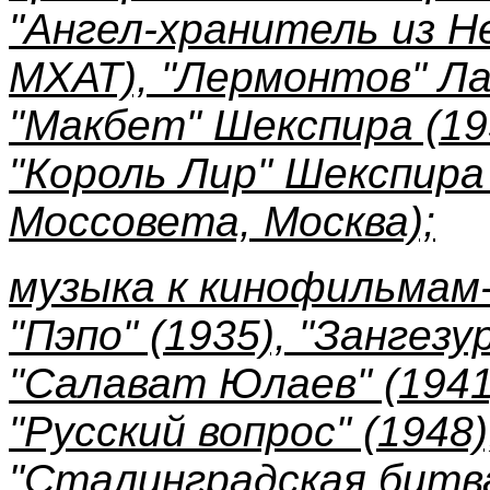
"Ангел-хранитель из Не
МХАТ), "Лермонтов" Ла
"Макбет" Шекспира (19
"Король Лир" Шекспира
Моссовета, Москва);
музыка к кинофильмам
"Пэпо" (1935), "Зангезур
"Салават Юлаев" (1941)
"Русский вопрос" (1948),
"Сталинградская битва