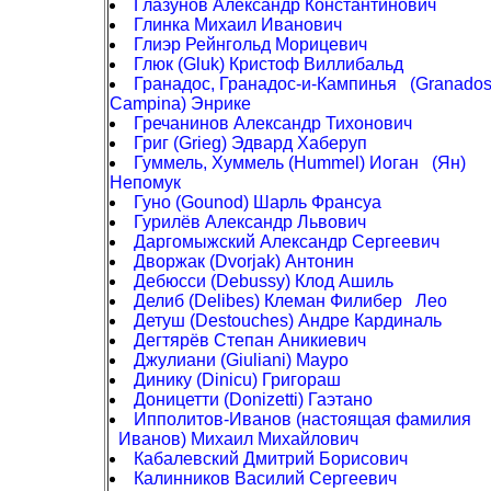
Глазунов Александр Константинович
Глинка Михаил Иванович
Глиэр Рейнгольд Морицевич
Глюк (Gluk) Кристоф Виллибальд
Гранадос, Гранадос-и-Кампинья (Granados
Campina) Энрике
Гречанинов Александр Тихонович
Григ (Grieg) Эдвард Хаберуп
Гуммель, Хуммель (Hummel) Иоган (Ян)
Непомук
Гуно (Gounod) Шарль Франсуа
Гурилёв Александр Львович
Даргомыжский Александр Сергеевич
Дворжак (Dvorjak) Антонин
Дебюсси (Debussy) Клод Ашиль
Делиб (Delibes) Клеман Филибер Лео
Детуш (Destouches) Андре Кардиналь
Дегтярёв Степан Аникиевич
Джулиани (Giuliani) Мауро
Динику (Dinicu) Григораш
Доницетти (Donizetti) Гаэтано
Ипполитов-Иванов (настоящая фамилия
Иванов) Михаил Михайлович
Кабалевский Дмитрий Борисович
Калинников Василий Сергеевич