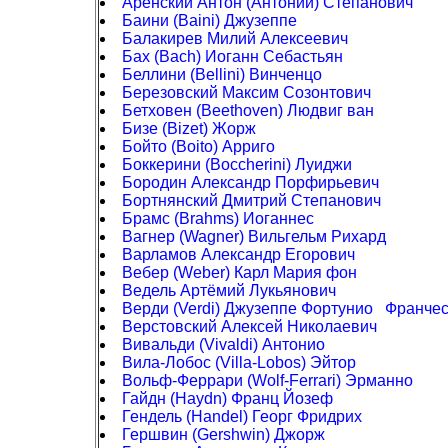
Аренский Антон (Антоний) Степанович
Баини (Baini) Джузеппе
Балакирев Милий Алексеевич
Бах (Bach) Иоганн Себастьян
Беллини (Bellini) Винченцо
Березовский Максим Созонтович
Бетховен (Beethoven) Людвиг ван
Бизе (Bizet) Жорж
Бойто (Boito) Арриго
Боккерини (Boccherini) Луиджи
Бородин Александр Порфирьевич
Бортнянский Дмитрий Степанович
Брамс (Brahms) Иоганнес
Вагнер (Wagner) Вильгельм Рихард
Варламов Александр Егорович
Вебер (Weber) Карл Мария фон
Ведель Артёмий Лукьянович
Верди (Verdi) Джузеппе Фортунио Франче
Верстовский Алексей Николаевич
Вивальди (Vivaldi) Антонио
Вила-Лобос (Villa-Lobos) Эйтор
Вольф-Феррари (Wolf-Ferrari) Эрманно
Гайдн (Haydn) Франц Йозеф
Гендель (Handel) Георг Фридрих
Гершвин (Gershwin) Джорж