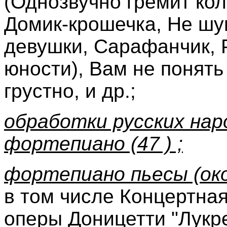
(Однозвучно гремит кол
Домик-крошечка, Не шум
девушки, Сарафанчик, 
юности), Вам не понять
грустно, и др.;
обработки русских нар
фортепиано (47 ) ;
фортепиано пьесы (око
в том числе Концертна
оперы Доницетти "Лукр