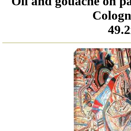
Oil and gouache on 
Cologn
49.