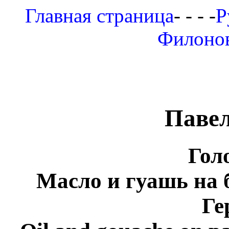
Главная страница
- - - -
Р
Филоно
Паве
Гол
Масло и гуашь на 
Ге