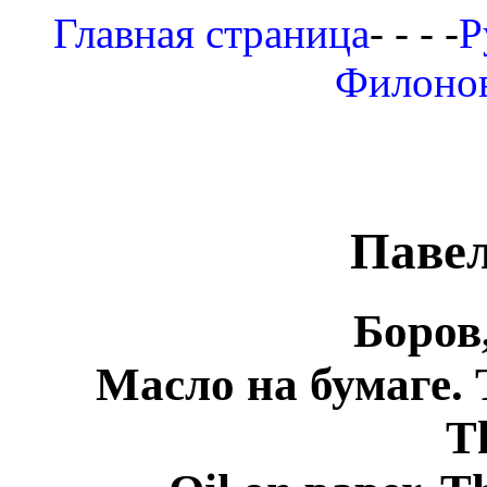
Главная страница
- - - -
Р
Филоно
Паве
Боров
Масло на бумаге. 
T