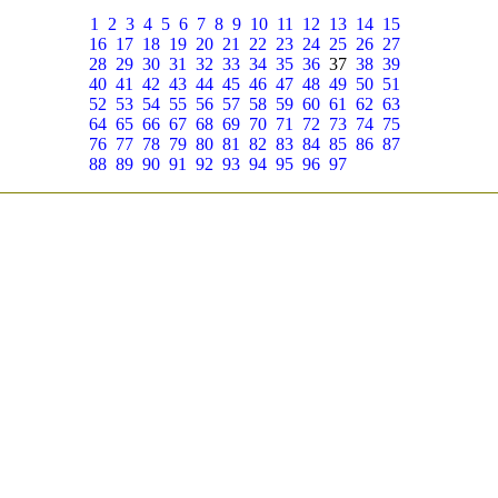
1
2
3
4
5
6
7
8
9
10
11
12
13
14
15
16
17
18
19
20
21
22
23
24
25
26
27
28
29
30
31
32
33
34
35
36
37
38
39
40
41
42
43
44
45
46
47
48
49
50
51
52
53
54
55
56
57
58
59
60
61
62
63
64
65
66
67
68
69
70
71
72
73
74
75
76
77
78
79
80
81
82
83
84
85
86
87
88
89
90
91
92
93
94
95
96
97