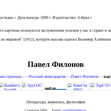
следие » Дата выхода: 2000 г. Издательство: Азбука »
о картины пользуются заслуженным успехом у нас в стране и за
и мировой" (1912), которую высоко оценил Велимир Хлебников.
Павел Филонов
ная страница
- - - -
Русский авангардизм
- - -
Павел Филонов
- - -
кар
Литература, живопись, философия
Старатель 2004 E-mail:
starat@rambler.ru