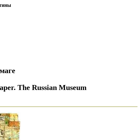
тины
умаге
n paper. The Russian Museum