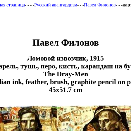
ная страница
- - - -
Русский авангардизм
- - -
Павел Филонов
- - -
кар
Павел Филонов
Ломовой извозчик, 1915
рель, тушь, перо, кисть, карандаш на б
The Dray-Men
ian ink, feather, brush, graphite pencil o
45x51.7 cm