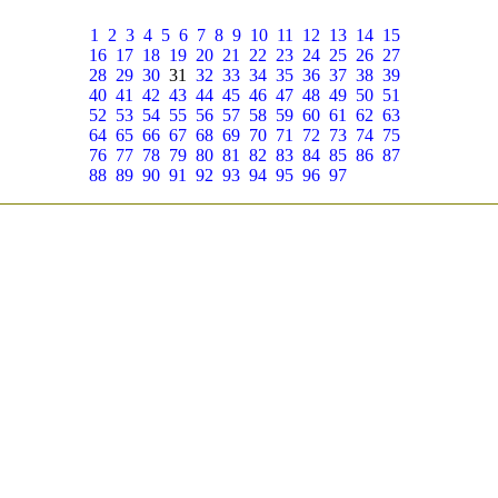
1
2
3
4
5
6
7
8
9
10
11
12
13
14
15
16
17
18
19
20
21
22
23
24
25
26
27
28
29
30
31
32
33
34
35
36
37
38
39
40
41
42
43
44
45
46
47
48
49
50
51
52
53
54
55
56
57
58
59
60
61
62
63
64
65
66
67
68
69
70
71
72
73
74
75
76
77
78
79
80
81
82
83
84
85
86
87
88
89
90
91
92
93
94
95
96
97