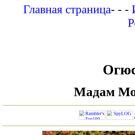
Главная страница
- - -
Р
Огюс
Мадам Мон