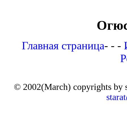
Огюс
Главная страница
- - -
Р
© 2002(March) copyrights by 
stara