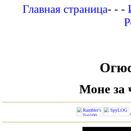
Главная страница
- - -
Р
Огюс
Моне за 