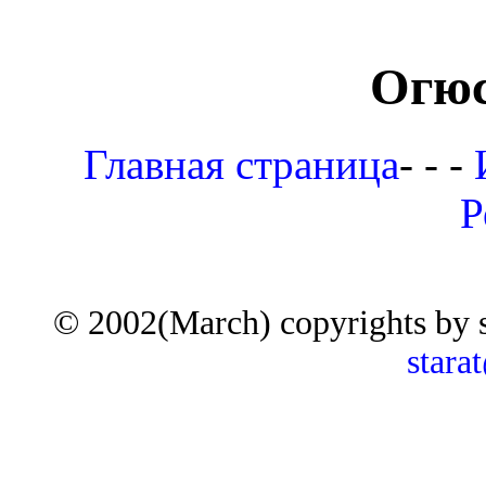
Огюс
Главная страница
- - -
Р
© 2002(March) copyrights by 
stara