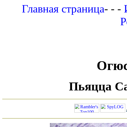
Главная страница
- - -
Р
Огюс
Пьяцца Са