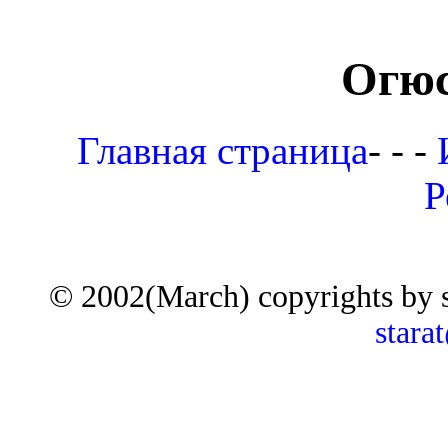
Огюс
Главная страница
- - -
Р
© 2002(March) copyrights by 
stara