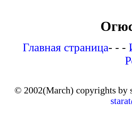
Огюс
Главная страница
- - -
Р
© 2002(March) copyrights by 
stara