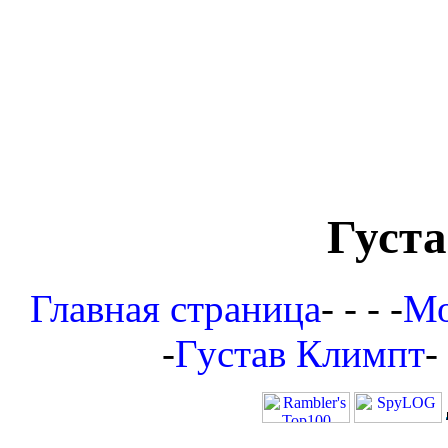
Густ
Главная страница
- - - -
Мо
-
Густав Климпт
-