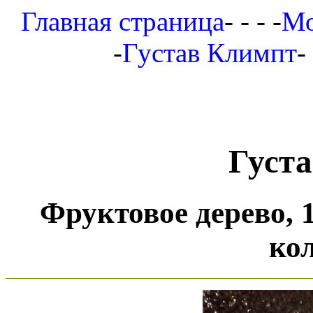
Главная страница
- - - -
Мо
-
Густав Климпт
-
Густ
Фруктовое дерево, 
ко