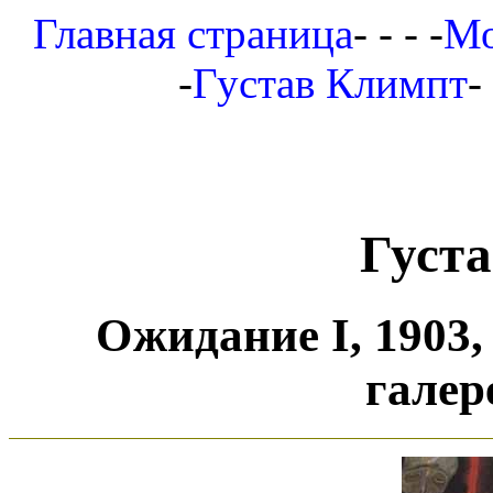
Главная страница
- - - -
Мо
-
Густав Климпт
-
Густ
Ожидание I, 1903,
галер