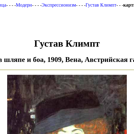
ица
- - - -
Модерн
- - - -
Экспрессионизм
- - - -
Густав Климпт
- - -
карт
Густав Климпт
 шляпе и боа, 1909, Вена, Австрийская 