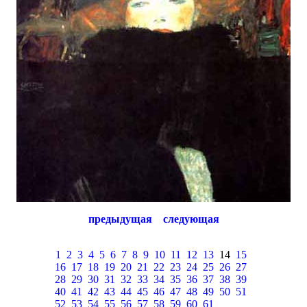
предыдущая
следующая
1
2
3
4
5
6
7
8
9
10
11
12
13
14
15
16
17
18
19
20
21
22
23
24
25
26
27
28
29
30
31
32
33
34
35
36
37
38
39
40
41
42
43
44
45
46
47
48
49
50
51
52
53
54
55
56
57
58
59
60
61