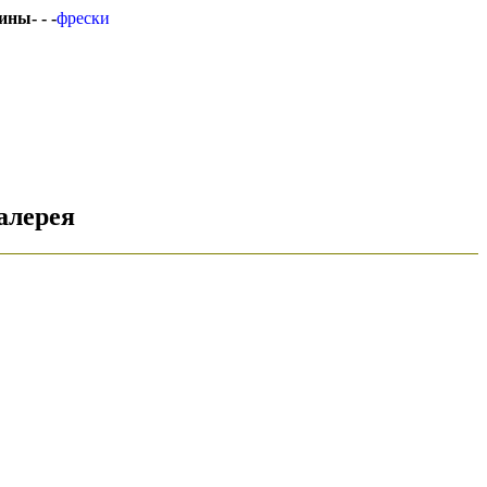
ины- - -
фрески
галерея