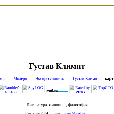
Густав Климпт
ица
- - - -
Модерн
- - - -
Экспрессионизм
- - - -
Густав Климпт
- - -
карт
Литература, живопись, философия
Старатель 2004 E-mail:
starat@rambler.ru