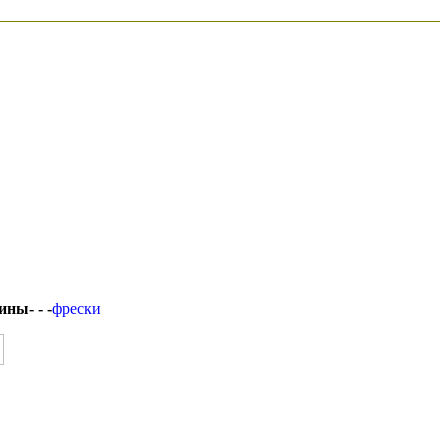
ины- - -
фрески