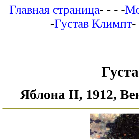
Главная страница
- - - -
Мо
-
Густав Климпт
-
Густ
Яблона II, 1912, В