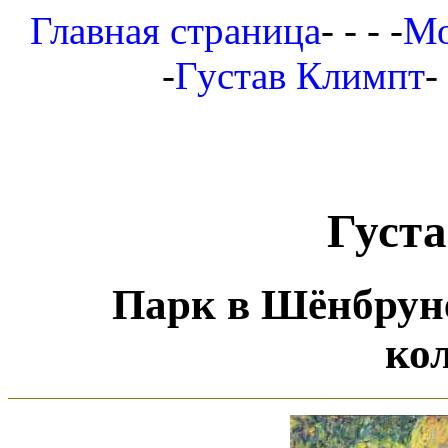
Главная страница
- - - -
Мо
-
Густав Климпт
-
Густ
Парк в Шёнбруне,
ко