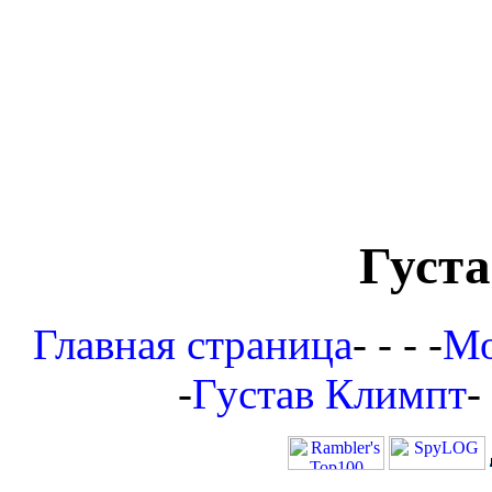
Густ
Главная страница
- - - -
Мо
-
Густав Климпт
-