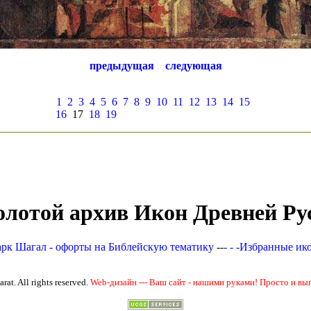
предыдущая
следующая
1
2
3
4
5
6
7
8
9
10
11
12
13
14
15
16
17
18
19
олотой архив Икон Древней Ру
рк Шагал - офорты на Библейскую тематику
--
- - -Избранные ик
at. All rights reserved.
Web-дизайн --- Ваш сайт - нашими руками! Просто и вы