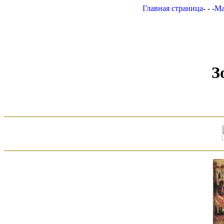
Главная страница
- - -
Ма
З