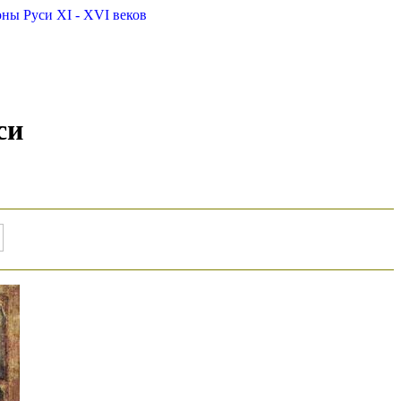
оны Руси XI - XVI веков
си