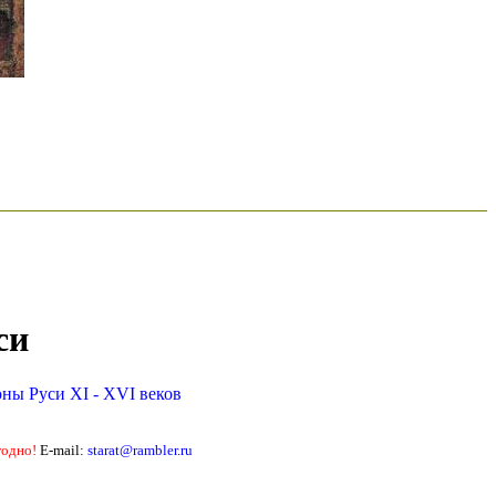
си
оны Руси XI - XVI веков
годно!
E-mail:
starat@rambler.ru