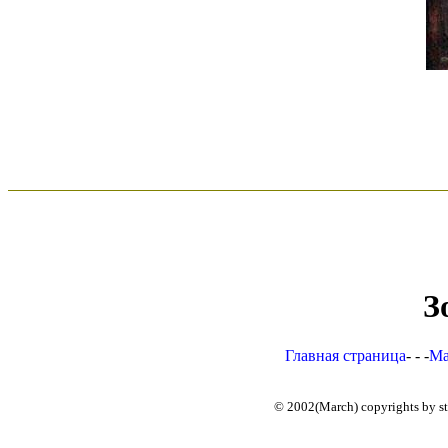
З
Главная страница
- - -
Ма
© 2002(March) copyrights by star