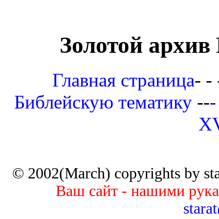
Золотой архив
Главная страница
- - 
Библейскую тематику
--
-
XV
© 2002(March) copyrights by star
Ваш сайт - нашими рук
stara