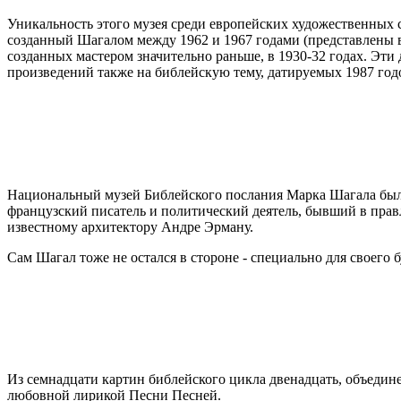
Уникальность этого музея среди европейских художественных со
созданный Шагалом между 1962 и 1967 годами (представлены в
созданных мастером значительно раньше, в 1930-32 годах. Эт
произведений также на библейскую тему, датируемых 1987 год
Национальный музей Библейского послания Марка Шагала был 
французский писатель и политический деятель, бывший в пра
известному архитектору Андре Эрману.
Сам Шагал тоже не остался в стороне - специально для своего 
Из семнадцати картин библейского цикла двенадцать, объедин
любовной лирикой Песни Песней.