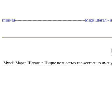
главная
--------------------------------------------------------
Марк Шагал - 
Музей Марка Шагала в Ницце полностью торжественно именуетс