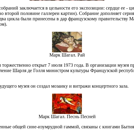
браний заключается в цельности его экспозиции: сердце ее - ци
о второй половине галлереи картин). Собрание дополняет серия
и два цикла были принесены в дар французскому правительству 
ом).
Марк Шагал. Рай
торжественно открыт 7 июля 1973 года. В организации музея п
вление Шарля де Голля министром культуры Французской респуб
будущего музея он создал мозаику и витражи концертного зала.
Марк Шагал. Песнь Песней
енные общей сине-изумрудной гаммой, связаны с книгами Бытия 