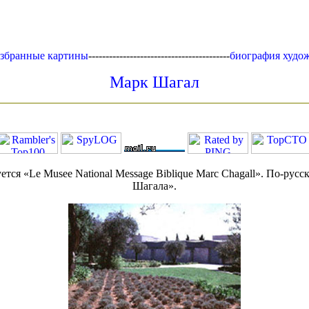
избранные картины
-----------------------------------------
биография худо
Марк Шагал
я «Le Musee National Message Biblique Marc Chagall». По-русс
Шагала».