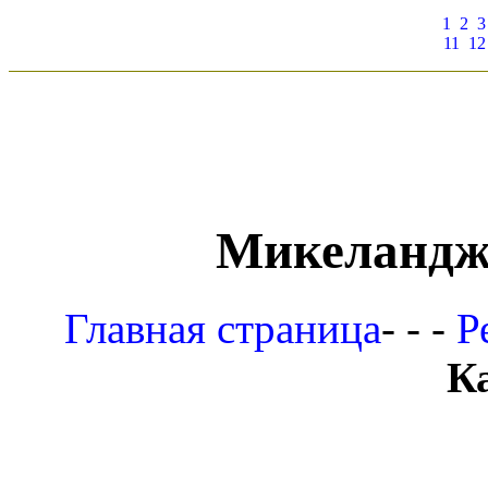
1
2
3
11
12
Микеландж
Главная страница
- - -
Р
К