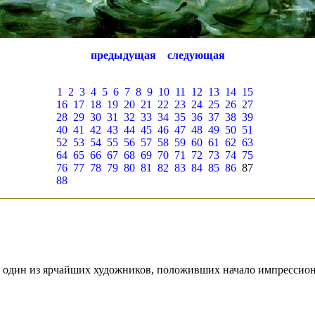
предыдущая
следующая
1
2
3
4
5
6
7
8
9
10
11
12
13
14
15
16
17
18
19
20
21
22
23
24
25
26
27
28
29
30
31
32
33
34
35
36
37
38
39
40
41
42
43
44
45
46
47
48
49
50
51
52
53
54
55
56
57
58
59
60
61
62
63
64
65
66
67
68
69
70
71
72
73
74
75
76
77
78
79
80
81
82
83
84
85
86
87
88
 один из ярчайших художников, положивших начало импрессио