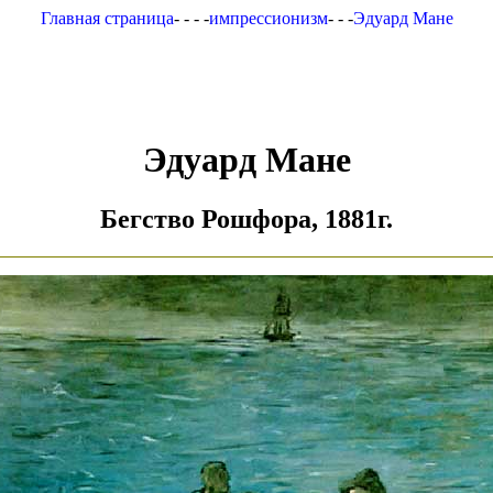
Главная страница
- - - -
импрессионизм
- - -
Эдуард Мане
Эдуард Мане
Бегство Рошфора, 1881г.