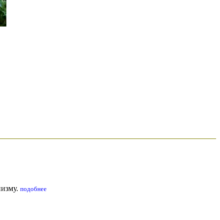
низму.
подобнее