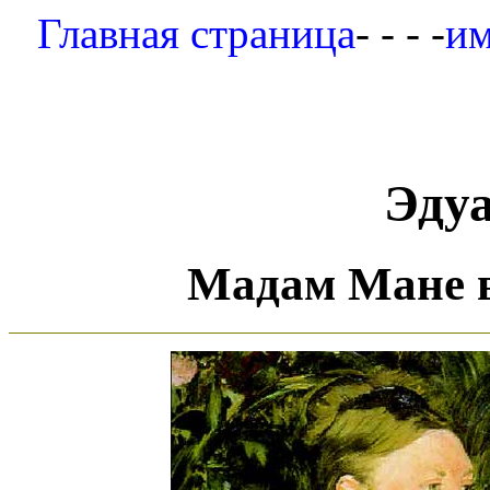
Главная страница
- - - -
им
Эду
Мадам Мане в 