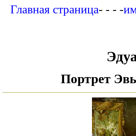
Главная страница
- - - -
им
Эду
Портрет Эвы