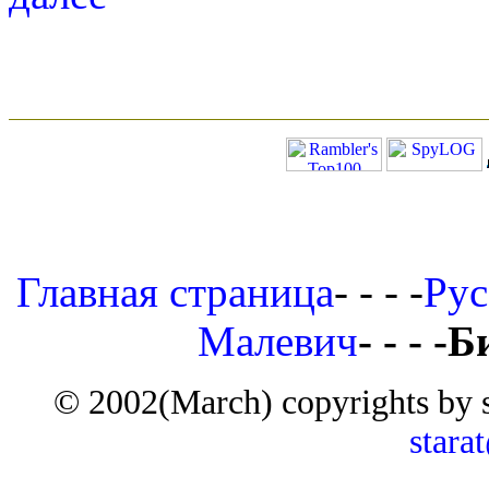
Главная страница
- - - -
Рус
Малевич
- - - 
© 2002(March) copyrights by 
stara