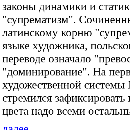
законы динамики и статик
"супрематизм". Сочиненн
латинскому корню "супре
языке художника, польском
переводе означало "превос
"доминирование". На пер
художественной системы 
стремился зафиксировать 
цвета надо всеми осталь
далее