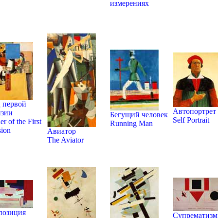
измерениях
 первой
Автопортрет
изии
Бегущий человек
Self Portrait
er of the First
Running Man
sion
Авиатор
The Aviator
позиция
Супрематизм