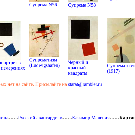
Супрема N56
Супрема N58
Супрематизм
Черный и
портрет в
(Ludwigshafen)
Супрематизм
красный
 измерениях
(1917)
квадраты
ых нет на сайте. Присылайте на
starat@rambler.ru
ница
- - - -
Русский авангардизм
- - - -
Казимир Малевич
- - - -
Карти