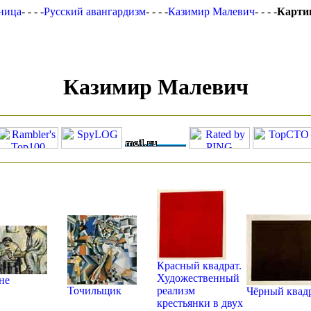
аница
- - - -
Русский авангардизм
- - - -
Казимир Малевич
- - - -
Карти
Казимир Малевич
Красный квадрат.
Художественный
не
Точильщик
реализм
Чёрный квад
крестьянки в двух