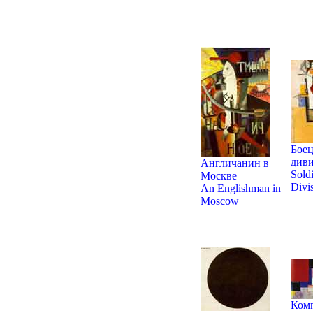
Боец
див
Англичанин в
Soldi
Москве
Divi
An Englishman in
Moscow
Ком