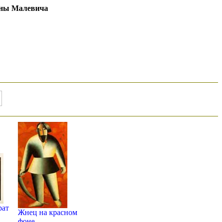
ны Малевича
рат
Жнец на красном
фоне