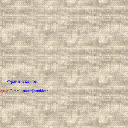
в
- - -
Франциско Гойя
годно!
E-mail:
starat@rambler.ru