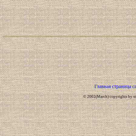
Главная страница с
© 2002(March) copyrights by star