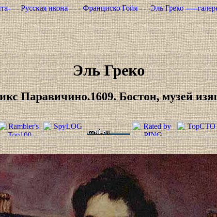
та-
- -
Русская икона
- - -
Франциско Гойя
- - -
Эль Греко -----гале
Эль Греко
икс Паравичино.1609. Бостон, музей изя