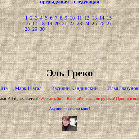
предыдущая
следующая
1
2
3
4
5
6
7
8
9
10
11
12
13
14
15
16
17
18
19
20
21
22
23
24
25
26
27
28
29
30
Эль Греко
айта
- - -
Марк Шагал
- - -
Василий Кандинский
- - -
Илья Глазуно
at. All rights reserved.
Web-дизайн --- Ваш сайт - нашими руками! Просто и вы
Акунин --- тексты книг!