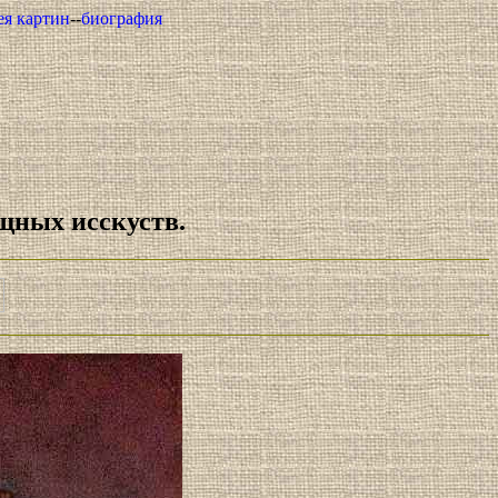
рея картин
--
биография
щных исскуств.