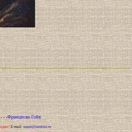
в
- - -
Франциско Гойя
годно!
E-mail:
starat@rambler.ru