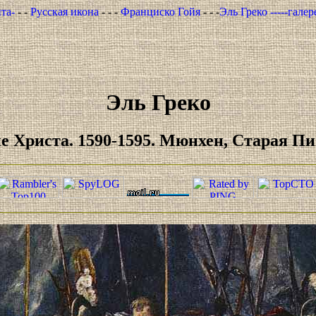
та-
- -
Русская икона
- - -
Франциско Гойя
- - -
Эль Греко -----гале
Эль Греко
е Христа. 1590-1595. Мюнхен, Старая Пи