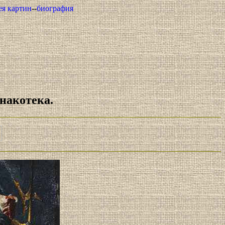
рея картин
--
биография
накотека.