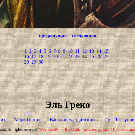
предыдущая
следующая
1
2
3
4
5
6
7
8
9
10
11
12
13
14
15
16
17
18
19
20
21
22
23
24
25
26
27
28
29
30
Эль Греко
айта
- - -
Марк Шагал
- - -
Василий Кандинский
- - -
Илья Глазуно
at. All rights reserved.
Web-дизайн --- Ваш сайт - нашими руками! Просто и вы