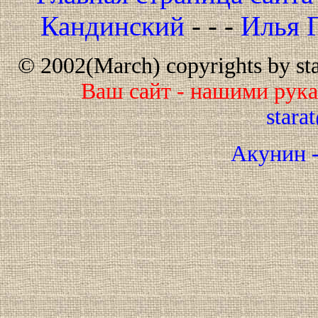
Кандинский
- - -
Илья 
© 2002(March) copyrights by star
Ваш сайт - нашими рук
stara
Акунин -