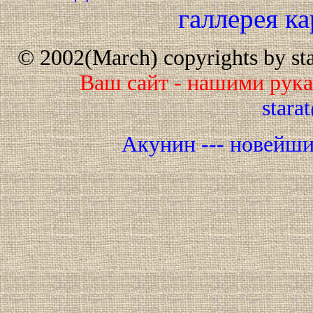
галлерея к
© 2002(March) copyrights by star
Ваш сайт - нашими рук
stara
Акунин --- новейш