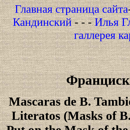
Главная страница сайта
Кандинский
- - -
Илья Г
галлерея к
Франциско
Mascaras de B. Tambi
Literatos (Masks of B
Put on the Mask of the