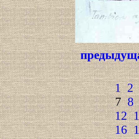
предыдущ
1
2
7
8
12
16