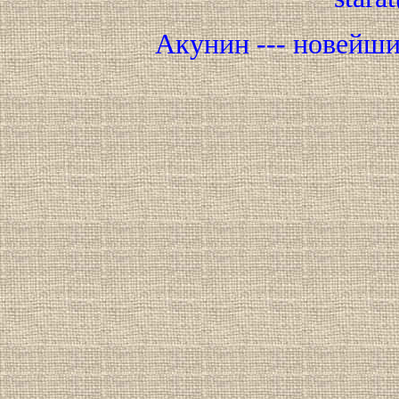
Акунин --- новейш