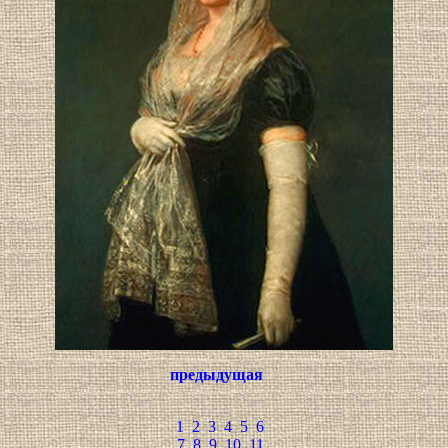
предыдущая
1
2
3
4
5
6
7
8
9
10
11