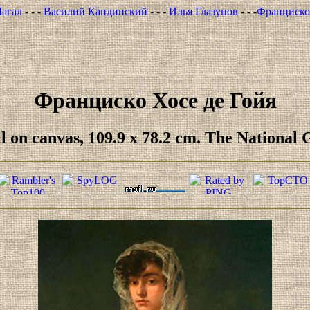
агал
- - -
Василий Кандинский
- - -
Илья Глазунов
- - -
Франциско 
Франциско Хосе де Гойя
il on canvas, 109.9 x 78.2 cm. The National