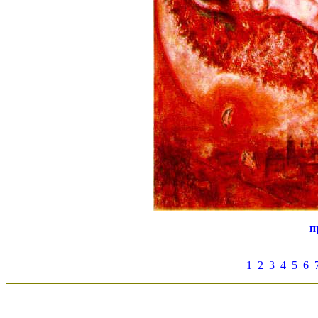
п
1
2
3
4
5
6