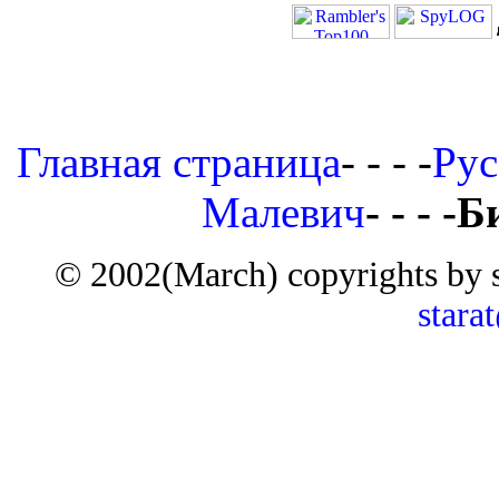
Главная страница
- - - -
Рус
Малевич
- - - 
© 2002(March) copyrights by 
stara