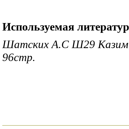
Используемая литератур
Шатских А.С Ш29 Казими
96стр.