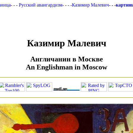
аница
- - -
Русский авангардизм
- - - -
Казимир Малевич
- - -
картин
Казимир Малевич
Англичанин в Москве
An Englishman in Moscow