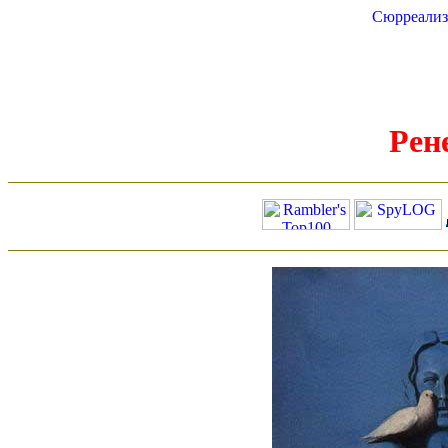
Сюрреали
Рен