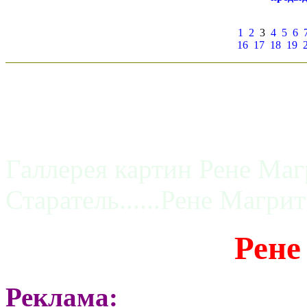
1
2
3
4
5
6
16
17
18
19
Галлерея картин Рене Маг
Старатель......Рене Магрит
Рене
Реклама: