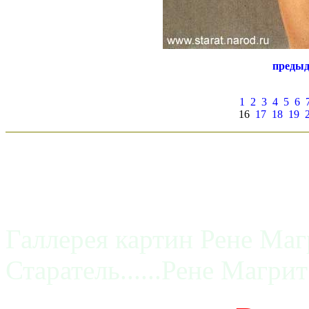
преды
1
2
3
4
5
6
16
17
18
19
Галлерея картин Рене Маг
Старатель......Рене Магрит