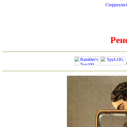
Сюрреали
Рен