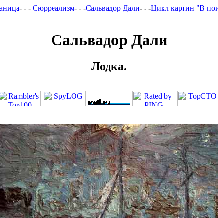
раница
- - -
Сюрреализм
- - -
Сальвадор Дали
- - -
Цикл картин "В пои
Сальвадор Дали
Лодка.