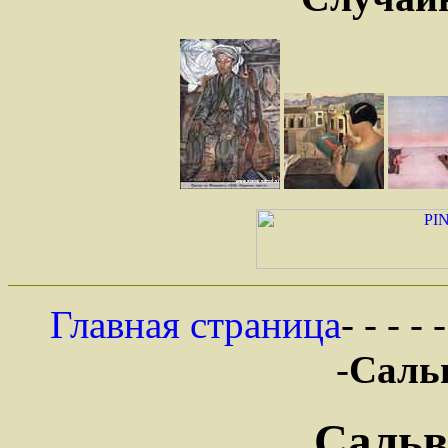
Главная страница
- - - - 
-
Саль
Сальв