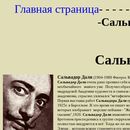
Главная страница
- - - - 
-
Саль
Саль
Сальвадор Дали
(1904-1989 Фигерос К
Сальвадор Дали
очень рано проявил себя к
необычайного живого ума . Получил образ
мадридской Академии художеста и сначала 
академизма, серьезно увлекался "метафизи
Первая выставка работ
Сальвадора Дали
п
1925г. в Барселоне .В это время он пишет к
которых изображает морские пейзажи - "Ж
скалами",1926.
Сальвадор Дали
знакомится
Бpeтоном присоеденяясь к группе сюрреалис
полностью внедряется в неё. Тогда же он зн
Элюар , которая вскоре становится его жен