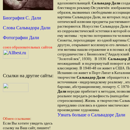
вдохновительницей.
Сальвадор Дали
созда
блестящую рекламу.Он увлечён изображени
образов, вызванных свободными ассоциаци
картины Сальвадора Дали, на которых под
Биография С. Дали
оптической иллюзии предметы растягивают
растворяются. Искусство Сальвадора Дали 
Слова Сальвадора Дали
из сюрреалистической эстетики в которой о
ему мотивы : чувство потерянности человек
Фотографии Дали
Сюжеты, переходящие из одной картины С
другую, открывают вселенную его личных 
союз образовательных сайтов
эти мотивы нашли отражение и в поэмах и 
сотрудничестве с Бюнюэлем ("Андалузский 
"Золотой век", 1930). В 1936
Сальвадор 
неожиданный и подчеркнутый поворот к и
классицизму. В 1940-48 он живет в США. П
Испанию он живет в Порт-Лигат в Каталони
Ссылки на другие сайты:
творчестве
Сальвадор Дали
обращается к
источникам - нидерландскому реализму , и
барокко, абстракционизму, попарту. С 197
Дали
нередко прибегает к методам, позво
реальнее передать рельефность (наподобие
стереоскопиии). Жизнь и творчество Сальв
причудливо сплелись в единое мистическое 
произведение художника.
Узнать больше о Сальвадоре Дали
Обмен ссылками
:
Если Вы хотите увидеть здесь
ссылку на Ваш сайт, пишите!