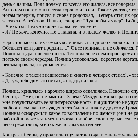
день с нашим. Поля почему-то всегда его жалела, все говорила: 
Антоном нашим они всегда хорошо играли. Такое чувство, что э
ногам перерыв, присел и снова продолжал, - Теперь отец их бро
загуляла. А ребенок, Пашка, говорит: "Лучше бы я умер". Вобще
- А как ты? Ведь это ж не только ее решение.
- Я? Не хочу, конечно. Но... пацана, и в правду, жалко, и Полину
Через три месяца их семья увеличилась на одного человека. Теп
Обещают контракт продлить..." Я все понимал и не обижался. П
Полины и уравновешенность Леонида через некоторое время ста
потекло своим чередом. Полина успокоилась, перестала дергат
рекламировала, то украшения.
- Конечно, с такой внешностью и сидеть в четырех стенах!, - хва
- Да уж, тебе дома-то никак, - подтрунивал я.
Полина, кривляясь, нарочито широко оскалилась. Невольно опу
Леонида: "Нет, он не заметил. Зачем? Между нами все равно нич
мне почувствовать ее заинтересованность, и я уж точно не упус
любовником, как не суждено это было и никому другому. Гром
Полины обнаружили какое-то воспаление по-женски (они не ра
работой и, кажется, именно тогда приобрел свои первые седые в
чего греха таить, все так же поглядывал на нее.
Контракт Леониду продлили еще на три года, и они все чаще у