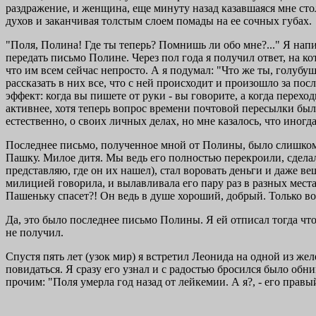
раздражение, и женщина, еще минуту назад казавшаяся мне сто
духов и заканчивая толстым слоем помады на ее сочных губах.
"Поля, Полина! Где ты теперь? Помнишь ли обо мне?..." Я напис
передать письмо Полине. Через пол года я получил ответ, на ко
что им всем сейчас непросто. А я подумал: "Что же ты, голубу
рассказать в них все, что с ней происходит и произошло за п
эффект: когда вы пишете от руки - вы говорите, а когда перех
активнее, хотя теперь вопрос времени почтовой пересылки был 
естественно, о своих личных делах, но мне казалось, что иног
Последнее письмо, полученное мной от Полины, было слишком 
Пашку. Милое дитя. Мы ведь его полностью перекроили, сделали
представляю, где он их нашел), стал воровать деньги и даже в
милицией говорила, и вылавливала его пару раз в разных местах
Пашеньку спасет?! Он ведь в душе хороший, добрый. Только вот
Да, это было последнее письмо Полины. Я ей отписал тогда что-
не получил.
Спустя пять лет (узок мир) я встретил Леонида на одной из же
повидаться. Я сразу его узнал и с радостью бросился было обни
прочим: "Поля умерла год назад от лейкемии. А я?, - его правый