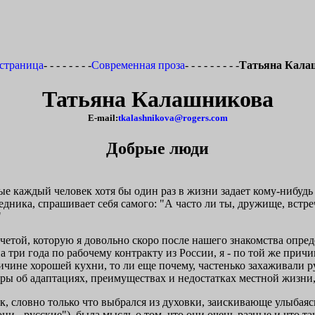
 страница
- - - - - - - -
Cовременная проза
- - - - - - - - -
Татьяна Кала
Татьяна Калашникова
E-mail:
tkalashnikova@rogers.com
Добрые люди
ые каждый человек хотя бы один раз в жизни задает кому-нибудь
седника, спрашивает себя самого: "А часто ли ты, дружище, встр
"
етой, которую я довольно скоро после нашего знакомства опреде
 три года по рабочему контракту из России, я - по той же прич
ричине хорошей кухни, то ли еще почему, частенько захаживали р
ры об адаптациях, преимуществах и недостатках местной жизни,
 словно только что выбрался из духовки, заискивающе улыбаясь
ни - русские"), была мысль о том, что они очень разные и что 