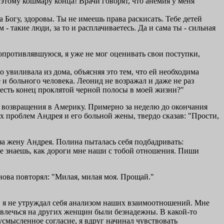
т этому кошмару конца! Врачи говорят, что анемия у меня
а Богу, здоровы. Ты не имеешь права раскисать. Тебе детей
 такие люди, за то и расплачиваетесь. Да и сама ты - сильная
сопротивлявшуюся, я уже не мог оценивать свои поступки,
увиливала из дома, объясняя это тем, что ей необходима
и больного человека. Леонид не возражал и даже не раз
 есть конец проклятой черной полосы в моей жизни?"
о возвращения в Америку. Примерно за неделю до окончания
 проблем Андрея и его больной жены, твердо сказав: "Прости,
а жену Андрея. Полина пыталась себя подбадривать:
ы же знаешь, как дороги мне наши с тобой отношения. Пиши
нова повторял: "Милая, милая моя. Прощай."
а, я не утруждал себя анализом наших взаимоотношений. Мне
отвлечься на других женщин были безнадежны. В какой-то
смысленное согласие, я вдруг начинал чувствовать