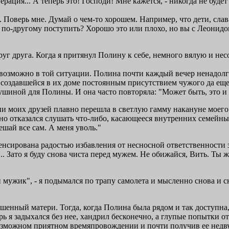
ерация... А теперь это! Господи! Мне кажется, - никогда не буде
а. Поверь мне. Думай о чем-то хорошем. Например, что дети, слав
по-другому поступить? Хорошо это или плохо, но вы с Леонидом -
уг друга. Когда я притянул Полину к себе, немного вялую и не
возможно в той ситуации. Полина почти каждый вечер ненадолго 
 создавшейся в их доме постоянным присутствием чужого да еще 
душиной для Полины. И она часто повторяла: "Может быть, это и
зни моих друзей плавно перешла в светлую гамму накануне моег
о отказался слушать что-либо, касающееся внутренних семейных
шай все сам. А меня уволь."
нсирована радостью избавления от несносной ответственности з
я... Зато я буду снова чиста перед мужем. Не обижайся, Вить. Т
 мужик", - я подымался по трапу самолета и мысленно снова и с
ишенный матери. Тогда, когда Полина была рядом и так доступн
рь я задыхался без нее, хандрил бесконечно, а глупые попытки 
возможном приятном времяпровождении и почти получив ее недву