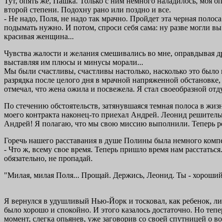
Тут, опять же, Пашка. Только с ним немного наладилось, моя оп
второй степени. Подохну рано или поздно и все.
- Не надо, Поля, не надо так мрачно. Пройдет эта черная полос
подымать нужно. И потом, спроси себя сама: ну разве могли вы 
красивая женщина...
Чувства жалости и желания смешивались во мне, оправдывая др
выставляя им плюсы и минусы морали...
Мы были счастливы, счастливы настолько, насколько это было 
разрядка после целого дня в мрачной напряженной обстановке,
отмечал, что жена ожила и посвежела. Я стал своеобразной от
По стечению обстоятельств, затянувшаяся темная полоса в жи
моего контракта наконец-то приехал Андрей. Леонид решительн
Андрей! Я полагаю, что мы свою миссию выполнили. Теперь ре
Горечь нашего расставания в душе Полины была немного компе
- Что ж, всему свое время. Теперь пришло время нам расстатьс
обязательно, не пропадай.
"Милая, милая Поля... Прощай. Держись, Леонид. Ты - хороший
Я вернулся в удушливый Нью-Йорк и тосковал, как ребенок, л
было хорошо и спокойно. И этого казалось достаточно. Но тепе
момент, слегка опьянев, уже заговорив со своей спутницей о 