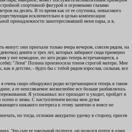
е стройной спортивной фигурой и огромными глазами
тров на десять. В то время как от ее спутника, невысокого
, существующая исключительно в целью компенсации
ьной принадлежности заинтересовавшей меня пары, и я,
ь минут: они приехали только вчера вечером, совсем рядом, на
 девочка) девяти и трех лет, которых забирают сюда примерно
имя у нее немодное, но зато редко теперь встречающееся, а
а себя): "Леня" Полина произносила тоном строгой матери. Мне
к в детстве, - будто бы с тобой рядом взрослая, сильная, все
 очень скоро обнаружил редко встречающиеся теперь в таком
одине, а ее неиссякаемое жизнелюбие все больше разбавлялось
переживания. Я успокаивал: все приходит и уходит, пройдет и
в осени и зимы. С наступлением весны мои дузья
вающего никакого интереса к этому занятию и вовсе не
ичать, но тогда, отложив аккуратно удочку в сторону, присев
чика. Это сын ее школьной подруги, он родился почти в один