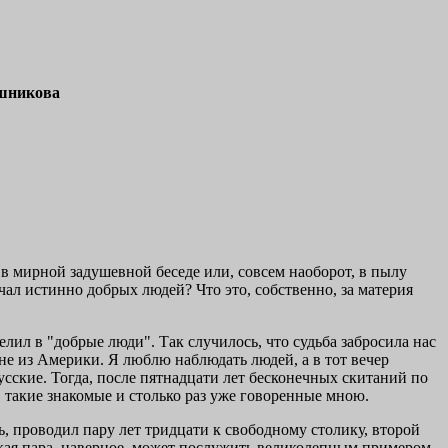
шникова
 в мирной задушевной беседе или, совсем наоборот, в пылу
ечал истинно добрых людей? Что это, собственно, за материя
лил в "добрые люди". Так случилось, что судьба забросила нас
ине из Америки. Я люблю наблюдать людей, а в тот вечер
усские. Тогда, после пятнадцати лет бесконечных скитаний по
 такие знакомые и столько раз уже говоренные мною.
, проводил пару лет тридцати к свободному столику, второй
такая пара, наверное, может послужить великолепным примером