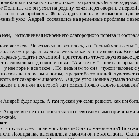
полюбопытствовать: что оно такое - заграница. Он и не задерж
т Полины, что он уехал на родину, хочет переговорить с первой
долгосрочные проблемы. Жена Андрея попала в автомобильную ав
оянный уход. Андрей, сославшись на временные проблемы с выезд
 за ней, - исполненная искреннего благородного порыва и состр
го человека. Через месяц выяснилось, что "новый член семьи" д
адателем прекрасных человеческих качеств не является. Всю заб
тараясь угодить несчастной, приготовить что-то вкусненькое для
ет следовало всегда одно и то же: "А я все ем." Полина огорчала
- у нее горе и все такое... Но, ведь нам-то она - чужой человек с
что связана по рукам и ногам, страдает бессонницей, чувствует с
есять лет сахарным диабетом. Каждое утро Полина думала только
т сахара и приняла их второй раз подряд. Ночью скорую вызывал
и Андрей будет здесь. А там пускай уж сами решают, как им быть
ое. Андрей все не ехал, объясняя это всевозможными причинами 
режной.
ет...
аз - струями слез, - я не могу больше! За что мне все это?! Всю
дители Леонида нас выставили, а с моими он не хотел жить. Скит