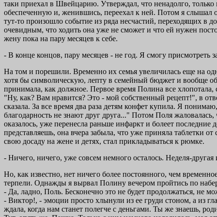
таки приехал в Швейцарию. Утверждал, что ненадолго, только 
обеспеченную и, женившись, переехал к ней. Потом я слышал о
тут-то произошло событие из ряда несчастий, переходящих в 
очевидным, что ходить она уже не сможет и что ей нужен пост
жену пока на пару месяцев к себе.
- В конце концов, пару месяцев - не год. Я смогу присмотреть
На том и порешили. Временно их семья увеличилась еще на одно
хотя бы символическую, лепту в семейный бюджет и вообще обл
принимала, как должное. Первое время Полина все хлопотала, с
"Ну, как? Вам нравится? Это - мой собственный рецепт!", в отв
сказала. За все время два раза детям конфет купила. Я понимаю, 
благодарность не знают друг друга..." Потом Поля жаловалась, 
оказалось, уже перенесла раньше инфаркт и болеет последние д
представляешь, она вчера забыла, что уже приняла таблетки о
свою досаду на жене и детях, стал прикладываться к рюмке.
- Ничего, ничего, уже совсем немного осталось. Неделя-другая 
Но, как известно, нет ничего более постоянного, чем временн
терпели. Однажды я вырвал Полину вечером пройтись по набе
- Да, ладно, Поль. Бесконечно это не будет продолжаться, не мож
- Виктор!, - эмоции просто хлынули из ее груди стоном, а из гл
ждала, когда нам станет полегче с деньгами. Ты же знаешь, ро