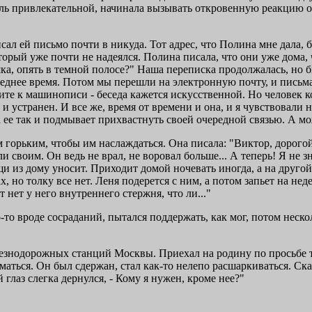
ль привлекательной, начинала вызывать откровенную реакцию отт
ал ей письмо почти в никуда. Тот адрес, что Полина мне дала, бы
торый уже почти не надеялся. Полина писала, что они уже дома, ч
шка, опять в темной полосе?" Наша переписка продолжалась, но 
оследнее время. Потом мы перешли на электронную почту, и пись
одите к машинописи - беседа кажется искусственной. Но человек
и устранен. И все же, время от времени и она, и я чувствовали н
да ее так и подмывает прихвастнуть своей очередной связью. А м
горьким, чтобы им наслаждаться. Она писала: "Виктор, дорого
 своим. Он ведь не врал, не воровал больше... А теперь! Я не з
ещи из дому уносит. Приходит домой ночевать иногда, а на друг
, но толку все нет. Леня подерется с ним, а потом запьет на нед
 нет у него внутреннего стержня, что ли..."
то вроде сосраданий, пытался поддержать, как мог, потом нескол
лезнодорожных станций Москвы. Приехал на родину по просьбе те
маться. Он был сдержан, стал как-то нелепо расшаркиваться. Сказ
 глаз слегка дернулся, - Кому я нужен, кроме нее?"