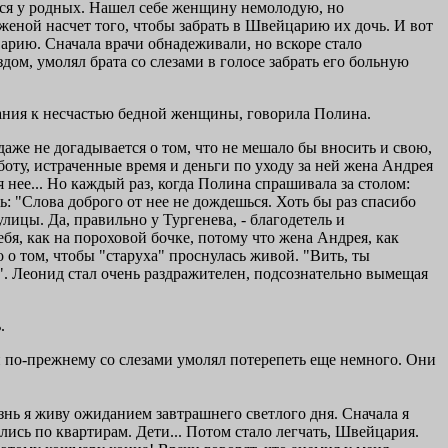
ался у родных. Нашел себе женщину немолодую, но
 женой насчет того, чтобы забрать в Швейцарию их дочь. И вот
арию. Сначала врачи обнадеживали, но вскоре стало
ом, умолял брата со слезами в голосе забрать его больную
адания к несчастью бедной женщины, говорила Полина.
аже не догадывается о том, что не мешало бы вносить и свою,
оту, истраченные время и деньги по уходу за ней жена Андрея
 нее... Но каждый раз, когда Полина спрашивала за столом:
сь: "Слова доброго от нее не дождешься. Хоть бы раз спасибо
 улицы. Да, правильно у Тургенева, - благодетель и
ебя, как на пороховой бочке, потому что жена Андрея, как
 о том, чтобы "старуха" проснулась живой. "Вить, ты
и". Леонид стал очень раздражителен, подсознательно вымещая
.
и по-прежнему со слезами умолял потерепеть еще немного. Они
 жизнь я живу ожиданием завтрашнего светлого дня. Сначала я
ались по квартирам. Дети... Потом стало легчать, Швейцария.