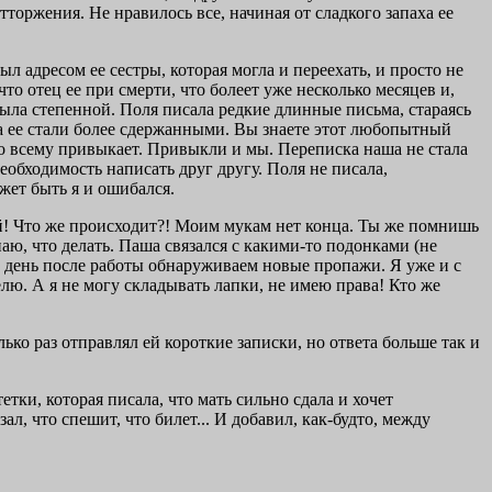
оржения. Не нравилось все, начиная от сладкого запаха ее
л адресом ее сестры, которая могла и переехать, и просто не
то отец ее при смерти, что болеет уже несколько месяцев и,
была степенной. Поля писала редкие длинные письма, стараясь
ма ее стали более сдержанными. Вы знаете этот любопытный
 ко всему привыкает. Привыкли и мы. Переписка наша не стала
еобходимость написать друг другу. Поля не писала,
ожет быть я и ошибался.
й! Что же происходит?! Моим мукам нет конца. Ты же помнишь
наю, что делать. Паша связался с какими-то подонками (не
ой день после работы обнаруживаем новые пропажи. Я уже и с
елю. А я не могу складывать лапки, не имею права! Кто же
ько раз отправлял ей короткие записки, но ответа больше так и
тки, которая писала, что мать сильно сдала и хочет
ал, что спешит, что билет... И добавил, как-будто, между