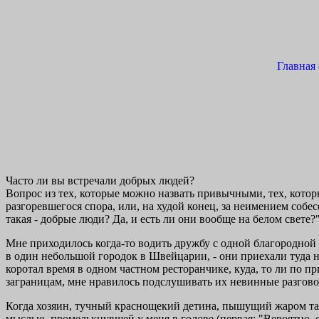
Главная
Часто ли вы встречали добрых людей?
Вопрос из тех, которые можно назвать привычными, тех, котор
разгоревшегося спора, или, на худой конец, за неимением собе
такая - добрые люди? Да, и есть ли они вообще на белом свете?
Мне приходилось когда-то водить дружбу с одной благородной ч
в один небольшой городок в Швейцарии, - они приехали туда на
коротал время в одном частном ресторанчике, куда, то ли по п
заграницам, мне нравилось подслушивать их невинные разгово
Когда хозяин, тучный краснощекий детина, пышущий жаром так,
мыслью, промелькнувшей у меня в голове (первая: "Вероятно, о