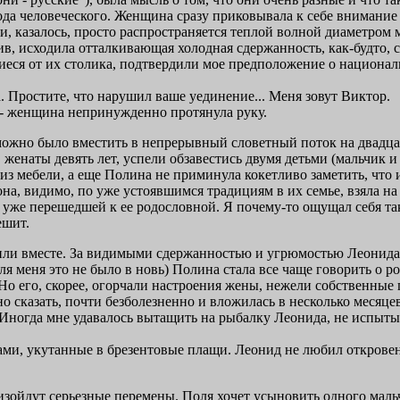
ода человеческого. Женщина сразу приковывала к себе внимани
, казалось, просто распространяется теплой волной диаметром ме
ив, исходила отталкивающая холодная сдержанность, как-будто
еся от их столика, подтвердили мое предположение о национал
. Простите, что нарушил ваше уединение... Меня зовут Виктор.
, - женщина непринужденно протянула руку.
 можно было вместить в непрерывный словетный поток на двадцат
 женаты девять лет, успели обзавестись двумя детьми (мальчик и
о из мебели, а еще Полина не приминула кокетливо заметить, что 
она, видимо, по уже устоявшимся традициям в их семье, взяла н
е перешедшей к ее родословной. Я почему-то ощущал себя так, ка
ешит.
ли вместе. За видимыми сдержанностью и угрюмостью Леонида я
ля меня это не было в новь) Полина стала все чаще говорить о р
Но его, скорее, огорчали настроения жены, нежели собственные 
но сказать, почти безболезненно и вложилась в несколько месяце
 Иногда мне удавалось вытащить на рыбалку Леонида, не испыты
ми, укутанные в брезентовые плащи. Леонид не любил откровенн
оизойдут серьезные перемены. Поля хочет усыновить одного маль