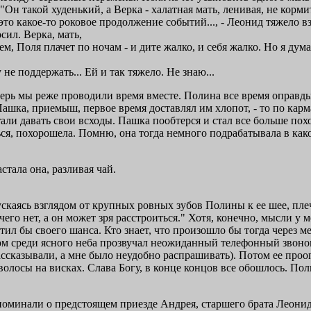
"Он такой худенький, а Верка - халатная мать, ленивая, не корми
то какое-то роковое продолжение событий..., - Леонид тяжело в
сил. Верка, мать,
м, Поля плачет по ночам - и дите жалко, и себя жалко. Но я дума
 не поддержать... Ей и так тяжело. Не знаю...
ерь мы реже проводили время вместе. Полина все время оправдыва
ашка, приемыш, первое время доставлял им хлопот, - то по карм
ли давать свои всходы. Пашка пообтерся и стал все больше похо
ься, похорошела. Помню, она тогда немного подрабатывала в ка
стала она, разливая чай.
скаясь взглядом от крупных ровных зубов Полины к ее шее, плеч
его нет, а он может зря расстроиться." Хотя, конечно, мысли у м
тил бы своего шанса. Кто знает, что произошло бы тогда через м
ом среди ясного неба прозвучал неожиданный телефонный звонок
ссказывали, а мне было неудобно распрашивать). Потом ее проо
олосы на висках. Слава Богу, в конце концов все обошлось. Поли
поминали о предстоящем приезде Андрея, старшего брата Леонид