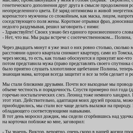
генетического дополнения друг друга в смысле продолжения р
неопределенного цвета. Её заряд оптимизма и живой энергетики
коренастого мужчины со спокойным, как маска, лицом, напрот
соседствующего поля жены. Короткие отрывки фраз, доносивши
недолго раздумывая, решил заговорить с ними:
- Здравствуйте! Своих узнаю без единого произнесенного слова
- Нет, что вы. Мы рады встрече с соотечественноком... Полина
Через двадцать минут я уже знал о них ровно столько, сколько
расстоянии одного квартала снимают квартиру, сами из Томска,
через месяц, то есть, как только обоснуются и прикупят кое-чт
потом представила мужа (право представлять своего спутника 
было приятно слушать хлопотливое щебетание Полины, теперь уж
знающая мама, которая всегда защитит и все за тебя сделает и р
Мы стали близкими друзьями. Почти все выходные мы проводи
объеме честность и порядочность. Спустя примерно пол года (д
горечью ностальгических слез. Леонид тоже немного хандрил. 
этот этап. Действительно, адаптация моих друзей прошла, мож
приободрились, мы стали все чаще делать вылазки на природу.
обладающего соответсвующими навыками.
В тот день моросил дождик, мы сидели сгорбившись над удочка
на корточки поближе ко мне, заговорил:
- Ты знаешь, Виктор, вероятно, очень скоро в нашей жизни пр