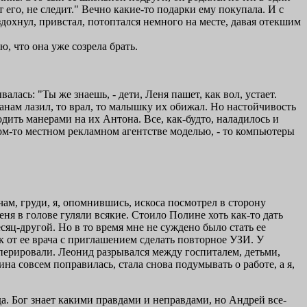
т его, не следит." Вечно какие-то подарки ему покупала. И с
здохнул, привстал, потоптался немного на месте, давая отекшим
ю, что она уже созрела брать.
лась: "Ты же знаешь, - дети, Леня пашет, как вол, устает.
анам лазил, то врал, то малышку их обижал. Но настойчивость
дить манерами на их Антона. Все, как-будто, наладилось и
ком-то местном рекламном агентстве моделью, - то компьютеры
ам, груди, я, опомнившись, искоса посмотрел в сторону
еня в голове гуляли всякие. Стоило Полине хоть как-то дать
есяц-другой. Но в то время мне не суждено было стать ее
 от ее врача с приглашением сделать повторное УЗИ. У
перировали. Леонид разрывался между госпиталем, детьми,
на совсем поправилась, стала снова подумывать о работе, а я,
а. Бог знает какими правдами и неправдами, но Андрей все-