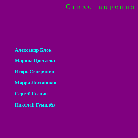
С т и х о т в о р е н и
Александр Блок
Марина Цветаева
Игорь Северянин
Мирра Лохвицкая
Сергей Есенин
Николай Гумилёв