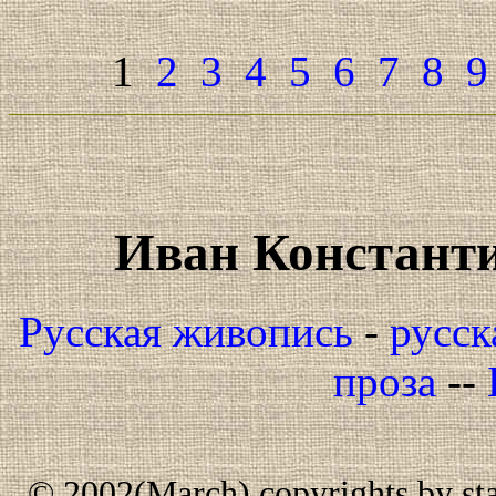
1
2
3
4
5
6
7
8
9
Иван Констант
Русская живопись
-
русск
проза
--
© 2002(March) copyrights by star