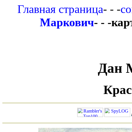
Главная страница
- - -
со
Маркович
- - -к
Дан 
Крас