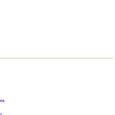
го
ru