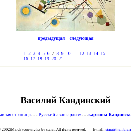
предыдущая
следующая
1
2
3
4
5
6
7
8
9
10
11
12
13
14
15
16
17
18
19
20
21
Василий Кандинский
авная страница
- - -
Русский авангардизм
-
- -
картины Кандинско
 2002(March) copyrights by starat. All rights reserved. E-mail:
starat@rambler.