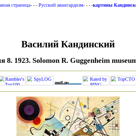
авная страница
- - -
Русский авангардизм
- - -
-
картины Кандинск
Василий Кандинский
 8. 1923. Solomon R. Guggenheim museu