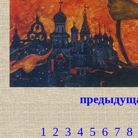
предыдущ
1
2
3
4
5
6
7
8