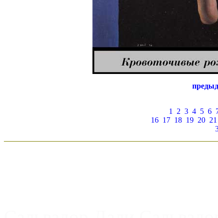
преды
1
2
3
4
5
6
16
17
18
19
20
21
Сальвадор Дали Сальвадо